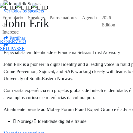
Ver todos os speakers
Botão
Formulário
Speakers
Patrocinadores
Agenda
2026
John Erik
de
Edition
Interesse
Partilhar
Botão
RESERVE O
Botão
SEU PASSE
Botão
Especialista em Identidade e Fraude na Setsaas Trust Advisory
John Erik is a pioneer in digital identity and a leading voice in fraud
Crime Prevention, Signicat, and SAP, working closely with teams to de
University of South-Eastern Norway.
Com vasta experiência em projetos globais de fintech e identidade,
a exemplos curiosos e referências da cultura pop.
Atualmente preside ao Mobey Forum Fraud Expert Group e é advisor da 
Noruega
Identidade digital e fraude