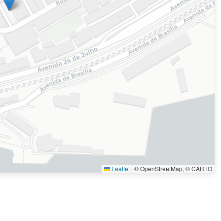
Leaflet
|
© OpenStreetMap, © CARTO